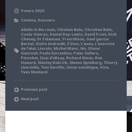
9 mars 2023
Cinéma
,
Dossiers
Adults in the room
,
Chistian Bale
,
Christian Bale
,
Costa-Gavras
,
Daniel Day-Lewis
,
David Frost
,
Dick
Cheney
,
Dr Folamour
,
Frost Nixon
,
Gael garcia
Bernal
,
Giulio Andreotti
,
Il Divo
,
L'aveu
,
L'exercice
de l'état
,
Lincoln
,
Michel Blanc
,
No
,
Olivier
Gourmet
,
Paolo Sorrentino
,
Peter Sellers
,
Pinochet
,
Quai d'oRsay
,
Richard Nixon
,
Ron
Howard
,
Stanley Kubrick
,
Steven Spielberg
,
Thierry
Lhermitte
,
Toni Servillo
,
Union soviétique
,
Vice
,
Yves Montand
Previous post
Next post