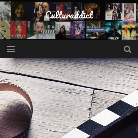
Culturaddict
La culture est une drogue dure