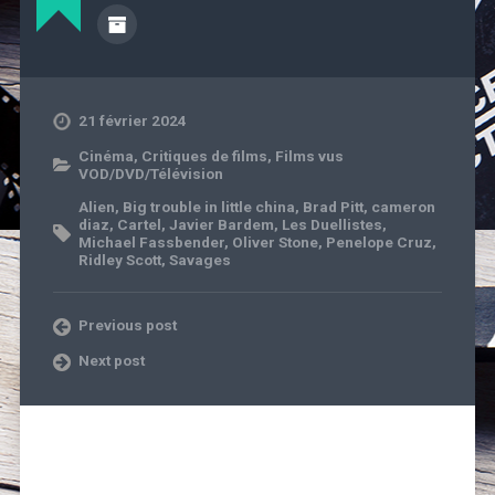
21 février 2024
Cinéma
,
Critiques de films
,
Films vus
VOD/DVD/Télévision
Alien
,
Big trouble in little china
,
Brad Pitt
,
cameron
diaz
,
Cartel
,
Javier Bardem
,
Les Duellistes
,
Michael Fassbender
,
Oliver Stone
,
Penelope Cruz
,
Ridley Scott
,
Savages
Previous post
Next post