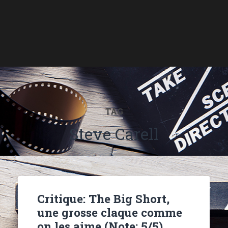
TAG
Steve Carell
Critique: The Big Short,
une grosse claque comme
on les aime (Note: 5/5)