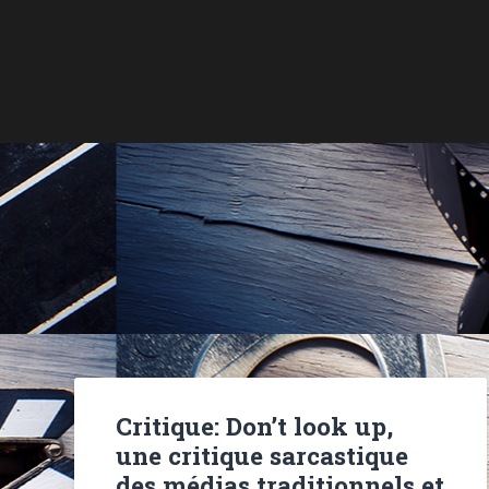
Critique: Don’t look up,
une critique sarcastique
des médias traditionnels et