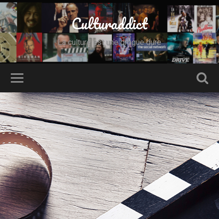
Culturaddict
La culture est une drogue dure