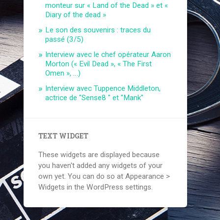
monteur sur « Land of the Dead » et «
Diary of the dead »
Le son des souvenirs : traces du
passé (3/5)
Interview avec le chef opérateur Aaron
Morton (« Evil Dead », « The First
Omen », …)
Interview avec Tuppence Middleton,
actrice de "Sense8 " et "Mank"
TEXT WIDGET
These widgets are displayed because
you haven't added any widgets of your
own yet. You can do so at Appearance >
Widgets in the WordPress settings.