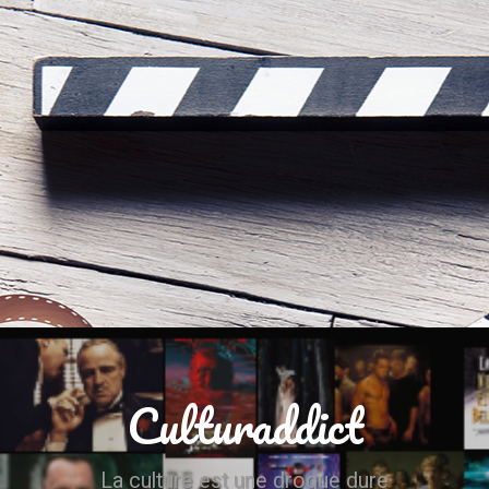
Culturaddict
La culture est une drogue dure