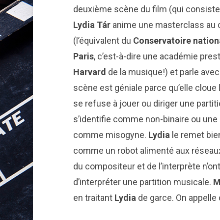
deuxième scène du film (qui consist
Lydia Tár
anime une masterclass au 
(l’équivalent du
Conservatoire nation
Paris
, c’est-à-dire une académie pres
Harvard
de la musique!) et parle avec
scène est géniale parce qu’elle clou
se refuse à jouer ou diriger une partit
s’identifie comme non-binaire ou une 
comme misogyne.
Lydia
le remet bie
comme un robot alimenté aux réseaux s
du compositeur et de l’interprète n’ont
d’interpréter une partition musicale.
M
en traitant
Lydia
de garce. On appelle ç