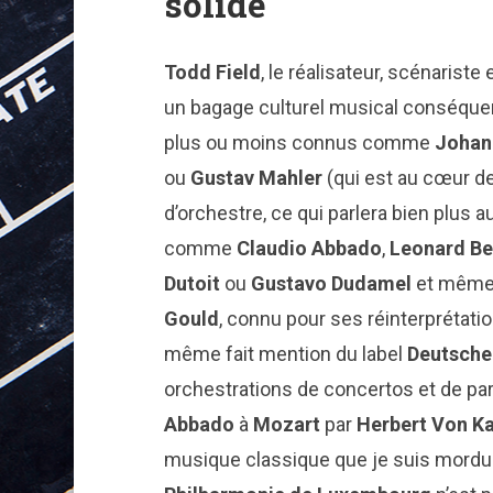
solide
Todd Field
, le réalisateur, scénarist
un bagage culturel musical conséque
plus ou moins connus comme
Johan
ou
Gustav Mahler
(qui est au cœur de
d’orchestre, ce qui parlera bien plus 
comme
Claudio Abbado
,
Leonard Be
Dutoit
ou
Gustavo Dudamel
et même 
Gould
, connu pour ses réinterprétati
même fait mention du label
Deutsch
orchestrations de concertos et de par
Abbado
à
Mozart
par
Herbert Von
Ka
musique classique que je suis mordu d