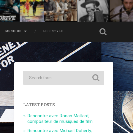
MUSIQUE
LIFE STYLE
LATEST POSTS
Rencontre avec Ronan Maillard,
compositeur de musiques de film
Rencontre avec Michael Doherty,