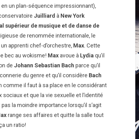
e en un plan-séquence impressionnant),
conservatoire
Juilliard
à
New York
al supérieur de musique et de danse de
tigieuse de renommée internationale, le
 un apprenti chef-d’orchestre,
Max
. Cette
e le bec au wokisme!
Max
avoue à
Lydia
qu’il
ion de
Johann Sebastian Bach
parce qu’il
connerie du genre et qu’il considère
Bach
n comme il faut à sa place en le considérant
ociaux et que la vie sexuelle et l’identité
 pas la moindre importance lorsqu’il s’agit
ax
range ses affaires et quitte la salle tout
a un ratio!