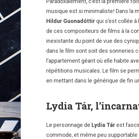
Paradoxalement, c’est la première fois
musique est si minimaliste! Dans la m
Hildur Guonadóttir
qui s’est collée à l
de ces compositeurs de films à la co
inexistante du point de vue des cyni
dans le film sont soit des sonneries 
l’appartement géant où elle habite ave
répétitions musicales. Le film se pe
en mettant dans le générique de fin u
Lydia Tár, l’incarn
Le personnage de
Lydia Tár
est fascin
commode, et même peu supportable pou