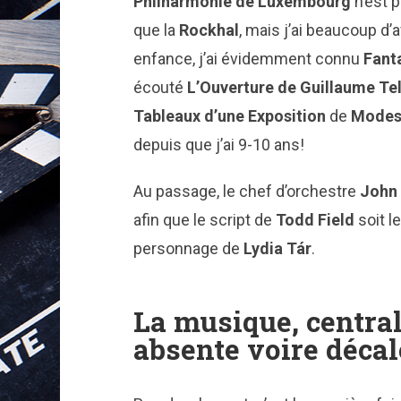
Philharmonie de Luxembourg
n’est p
que la
Rockhal
, mais j’ai beaucoup d’
enfance, j’ai évidemment connu
Fant
écouté
L’Ouverture de Guillaume Tel
Tableaux d’une Exposition
de
Modes
depuis que j’ai 9-10 ans!
Au passage, le chef d’orchestre
John
afin que le script de
Todd Field
soit l
personnage de
Lydia Tár
.
La musique, central
absente voire décal