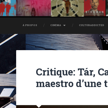
À PROPOS
CINÉMA
CULTURADDICTED
Critique: Tár, C
maestro d’une t