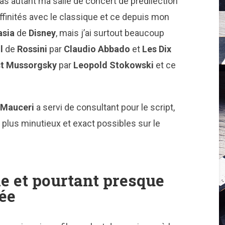
as autant ma salle de concert de prédilection
affinités avec le classique et ce depuis mon
asia
de
Disney
, mais j’ai surtout beaucoup
l
de
Rossini
par
Claudio Abbado
et
Les Dix
t Mussorgsky
par
Leopold Stokowski
et ce
 Mauceri
a servi de consultant pour le script,
e plus minutieux et exact possibles sur le
e et pourtant presque
ée