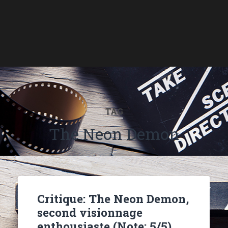
TAG
The Neon Demon
Critique: The Neon Demon,
second visionnage
enthousiaste (Note: 5/5)