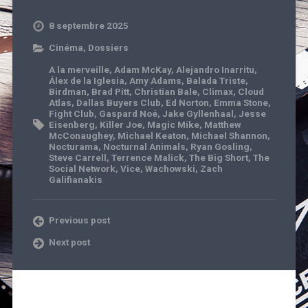
8 septembre 2025
Cinéma
,
Dossiers
A la merveille
,
Adam McKay
,
Alejandro Inarritu
,
Álex de la Iglesia
,
Amy Adams
,
Balada Triste
,
Birdman
,
Brad Pitt
,
Christian Bale
,
Climax
,
Cloud
Atlas
,
Dallas Buyers Club
,
Ed Norton
,
Emma Stone
,
Fight Club
,
Gaspard Noé
,
Jake Gyllenhaal
,
Jesse
Eisenberg
,
Killer Joe
,
Magic Mike
,
Matthew
McConaughey
,
Michael Keaton
,
Michael Shannon
,
Nocturama
,
Nocturnal Animals
,
Ryan Gosling
,
Steve Carrell
,
Terrence Malick
,
The Big Short
,
The
Social Network
,
Vice
,
Wachowski
,
Zach
Galifianakis
Previous post
Next post