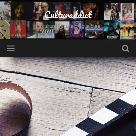
Culturaddict
La culture est une drogue dure