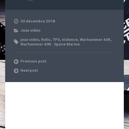
30 décembre 2018
Jeux vidéo
jeux vidéo
,
Relic
,
TPS
,
violence
,
Warhammer 40K
,
Warhammer 40K : Space Marine
Previous post
Next post