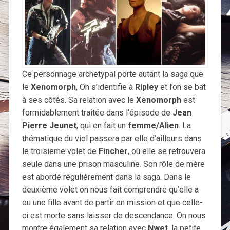
Ce personnage archetypal porte autant la saga que
le
Xenomorph
, On s’identifie à
Ripley
et l’on se bat
à ses côtés. Sa relation avec le
Xenomorph
est
formidablement traitée dans l’épisode de
Jean
Pierre Jeunet
, qui en fait un
femme/Alien
. La
thématique du viol passera par elle d’ailleurs dans
le troisieme volet de
Fincher
, où elle se retrouvera
seule dans une prison masculine. Son rôle de mère
est abordé régulièrement dans la saga. Dans le
deuxième volet on nous fait comprendre qu’elle a
eu une fille avant de partir en mission et que celle-
ci est morte sans laisser de descendance. On nous
montre également sa relation avec
Nwet
, la petite