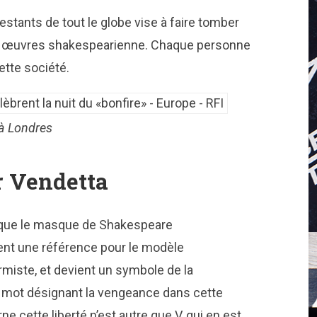
stants de tout le globe vise à faire tomber
les œuvres shakespearienne. Chaque personne
ette société.
à Londres
r Vendetta
 » que le masque de Shakespeare
ent une référence pour le modèle
rmiste, et devient un symbole de la
n mot désignant la vengeance dans cette
ne cette liberté n’est autre que V, qui en est