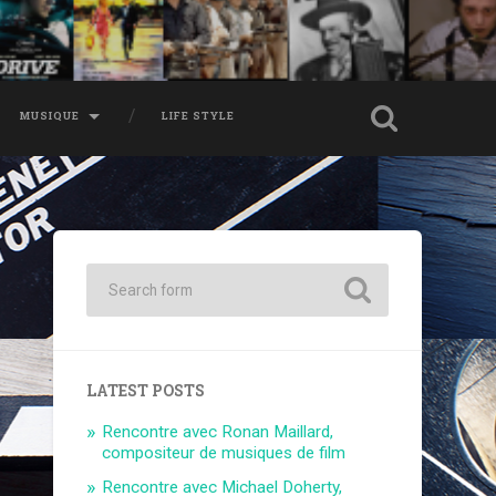
MUSIQUE
LIFE STYLE
LATEST POSTS
Rencontre avec Ronan Maillard,
compositeur de musiques de film
Rencontre avec Michael Doherty,