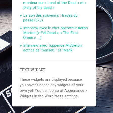
monteur sur « Land of the Dead » et «
Diary of the dead »
Le son des souvenirs : traces du
passé (3/5)
Interview avec le chef opérateur Aaron
Morton (« Evil Dead », « The First
Omen », …)
Interview avec Tuppence Middleton,
actrice de "Sense8 " et "Mank"
TEXT WIDGET
These widgets are displayed because
you haven't added any widgets of your
own yet. You can do so at Appearance >
Widgets in the WordPress settings.