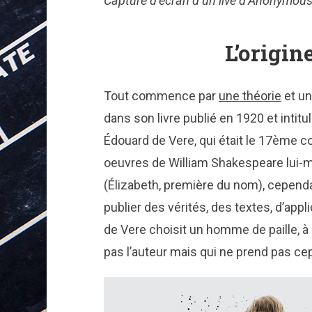
Capture d’écran d’un live d’Anonymous
L’origi
Tout commence par
une théorie
et un
dans son livre publié en 1920 et intitu
Édouard de Vere, qui était le 17ème co
oeuvres de William Shakespeare lui-m
(Élizabeth, première du nom), cependan
publier des vérités, des textes, d’appl
de Vere choisit un homme de paille, à l
pas l’auteur mais qui ne prend pas ce