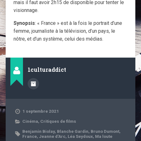
mais il faut avoir 2h15 de disponible pour tenter le
visionnage.
Synopsis
: « France » est à la fois le portrait d’une
femme, journaliste à la télévision, d’un pays, le
nôtre, et d’un système, celui des médias.
1culturaddict
1 septembre 2021
Cinéma
,
Critiques de films
Benjamin Biolay
,
Blanche Gardin
,
Bruno Dumont
,
France
,
Jeanne d'Arc
,
Léa Seydoux
,
Ma loute