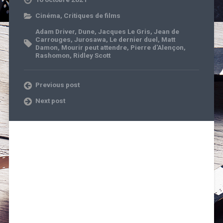
Cinéma
,
Critiques de films
Adam Driver
,
Dune
,
Jacques Le Gris
,
Jean de
Carrouges
,
Jurosawa
,
Le dernier duel
,
Matt
Damon
,
Mourir peut attendre
,
Pierre d'Alençon
,
Rashomon
,
Ridley Scott
Previous post
Next post