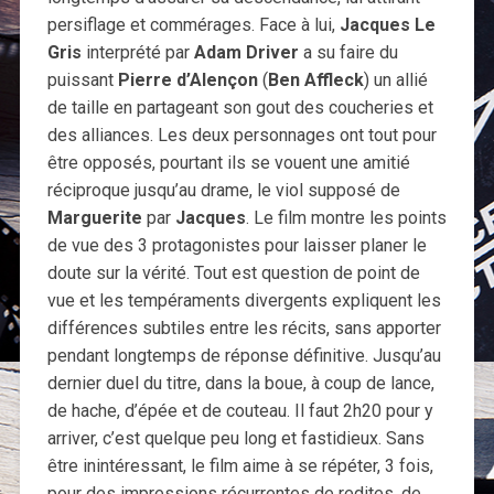
persiflage et commérages. Face à lui,
Jacques Le
Gris
interprété par
Adam Driver
a su faire du
puissant
Pierre d’Alençon
(
Ben Affleck
) un allié
de taille en partageant son gout des coucheries et
des alliances. Les deux personnages ont tout pour
être opposés, pourtant ils se vouent une amitié
réciproque jusqu’au drame, le viol supposé de
Marguerite
par
Jacques
. Le film montre les points
de vue des 3 protagonistes pour laisser planer le
doute sur la vérité. Tout est question de point de
vue et les tempéraments divergents expliquent les
différences subtiles entre les récits, sans apporter
pendant longtemps de réponse définitive. Jusqu’au
dernier duel du titre, dans la boue, à coup de lance,
de hache, d’épée et de couteau. Il faut 2h20 pour y
arriver, c’est quelque peu long et fastidieux. Sans
être inintéressant, le film aime à se répéter, 3 fois,
pour des impressions récurrentes de redites, de