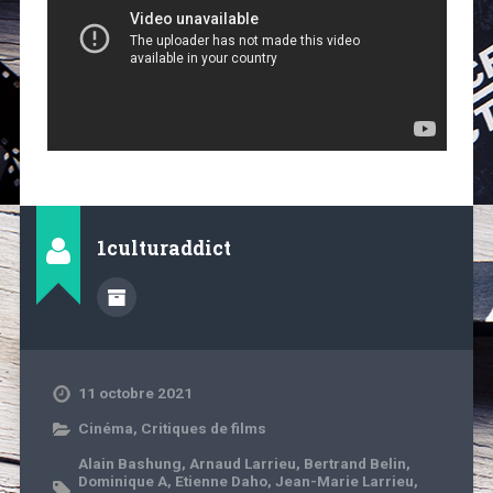
1culturaddict
11 octobre 2021
Cinéma
,
Critiques de films
Alain Bashung
,
Arnaud Larrieu
,
Bertrand Belin
,
Dominique A
,
Etienne Daho
,
Jean-Marie Larrieu
,