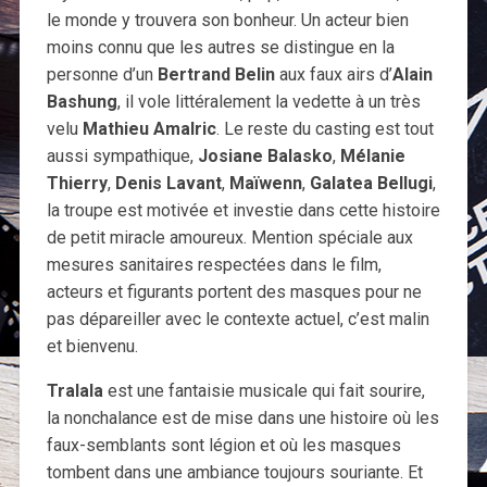
le monde y trouvera son bonheur. Un acteur bien
moins connu que les autres se distingue en la
personne d’un
Bertrand Belin
aux faux airs d’
Alain
Bashung
, il vole littéralement la vedette à un très
velu
Mathieu Amalric
. Le reste du casting est tout
aussi sympathique,
Josiane Balasko
,
Mélanie
Thierry
,
Denis Lavant
,
Maïwenn
,
Galatea Bellugi
,
la troupe est motivée et investie dans cette histoire
de petit miracle amoureux. Mention spéciale aux
mesures sanitaires respectées dans le film,
acteurs et figurants portent des masques pour ne
pas dépareiller avec le contexte actuel, c’est malin
et bienvenu.
Tralala
est une fantaisie musicale qui fait sourire,
la nonchalance est de mise dans une histoire où les
faux-semblants sont légion et où les masques
tombent dans une ambiance toujours souriante. Et