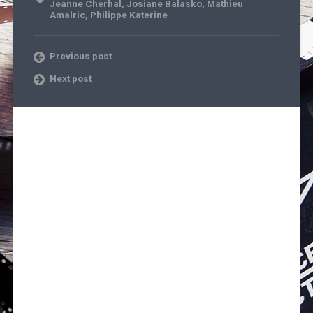
Jeanne Cherhal
,
Josiane Balasko
,
Mathieu
Amalric
,
Philippe Katerine
Previous post
Next post