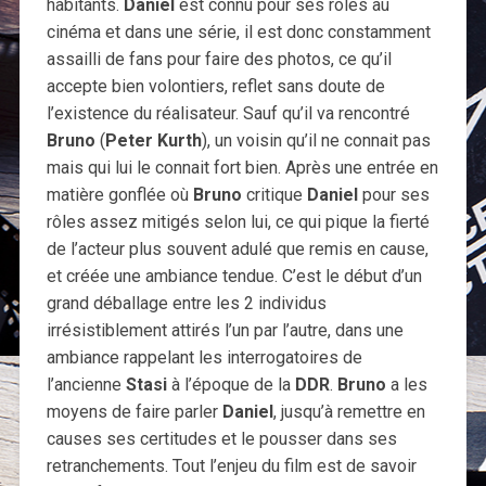
habitants.
Daniel
est connu pour ses rôles au
cinéma et dans une série, il est donc constamment
assailli de fans pour faire des photos, ce qu’il
accepte bien volontiers, reflet sans doute de
l’existence du réalisateur. Sauf qu’il va rencontré
Bruno
(
Peter Kurth
), un voisin qu’il ne connait pas
mais qui lui le connait fort bien. Après une entrée en
matière gonflée où
Bruno
critique
Daniel
pour ses
rôles assez mitigés selon lui, ce qui pique la fierté
de l’acteur plus souvent adulé que remis en cause,
et créée une ambiance tendue. C’est le début d’un
grand déballage entre les 2 individus
irrésistiblement attirés l’un par l’autre, dans une
ambiance rappelant les interrogatoires de
l’ancienne
Stasi
à l’époque de la
DDR
.
Bruno
a les
moyens de faire parler
Daniel
, jusqu’à remettre en
causes ses certitudes et le pousser dans ses
retranchements. Tout l’enjeu du film est de savoir