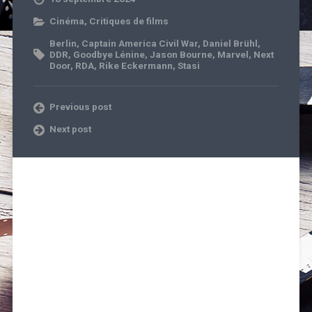
Cinéma
,
Critiques de films
Berlin
,
Captain America Civil War
,
Daniel Brühl
,
DDR
,
Goodbye Lénine
,
Jason Bourne
,
Marvel
,
Next
Door
,
RDA
,
Rike Eckermann
,
Stasi
Previous post
Next post