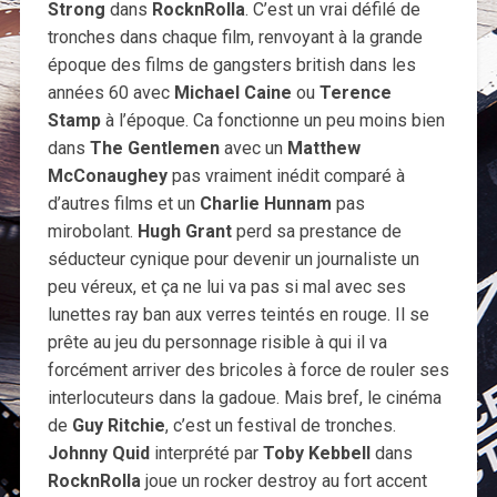
Strong
dans
RocknRolla
. C’est un vrai défilé de
tronches dans chaque film, renvoyant à la grande
époque des films de gangsters british dans les
années 60 avec
Michael Caine
ou
Terence
Stamp
à l’époque. Ca fonctionne un peu moins bien
dans
The Gentlemen
avec un
Matthew
McConaughey
pas vraiment inédit comparé à
d’autres films et un
Charlie Hunnam
pas
mirobolant.
Hugh Grant
perd sa prestance de
séducteur cynique pour devenir un journaliste un
peu véreux, et ça ne lui va pas si mal avec ses
lunettes ray ban aux verres teintés en rouge. Il se
prête au jeu du personnage risible à qui il va
forcément arriver des bricoles à force de rouler ses
interlocuteurs dans la gadoue. Mais bref, le cinéma
de
Guy Ritchie
, c’est un festival de tronches.
Johnny Quid
interprété par
Toby Kebbell
dans
RocknRolla
joue un rocker destroy au fort accent