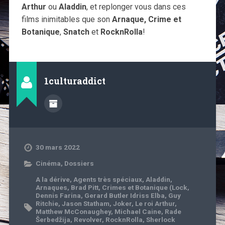
Arthur
ou
Aladdin
, et replonger vous dans ces
films inimitables que son
Arnaque, Crime et
Botanique
,
Snatch
et
RocknRolla
!
1culturaddict
30 mars 2022
Cinéma
,
Dossiers
A la dérive
,
Agents très spéciaux
,
Aladdin
,
Arnaques
,
Brad Pitt
,
Crimes et Botanique (Lock
,
Dennis Farina
,
Gerard Butler Idriss Elba
,
Guy
Ritchie
,
Jason Statham
,
Joker
,
Le roi Arthur
,
Matthew McConaughey
,
Michael Caine
,
Rade
Šerbedžija
,
Revolver
,
RocknRolla
,
Sherlock