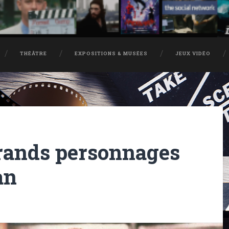
THÉÂTRE
EXPOSITIONS & MUSÉES
JEUX VIDÉO
grands personnages
an