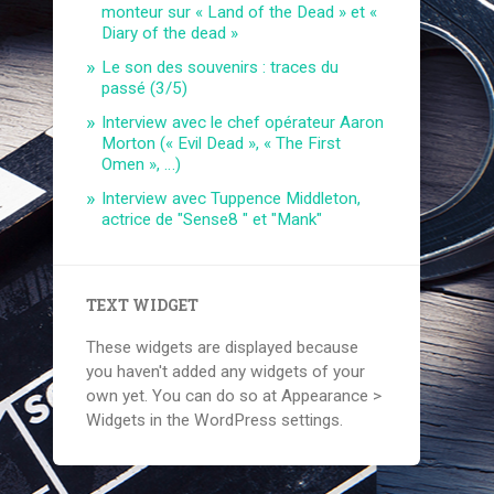
monteur sur « Land of the Dead » et «
Diary of the dead »
Le son des souvenirs : traces du
passé (3/5)
Interview avec le chef opérateur Aaron
Morton (« Evil Dead », « The First
Omen », …)
Interview avec Tuppence Middleton,
actrice de "Sense8 " et "Mank"
TEXT WIDGET
These widgets are displayed because
you haven't added any widgets of your
own yet. You can do so at Appearance >
Widgets in the WordPress settings.