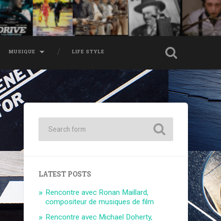
MUSIQUE
LIFE STYLE
LATEST POSTS
Rencontre avec Ronan Maillard,
compositeur de musiques de film
Rencontre avec Michael Doherty,