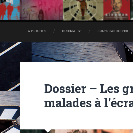
À PROPOS
CINÉMA
CULTURADDICTED
Dossier – Les 
malades à l’écr