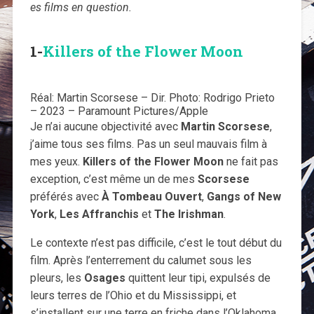
es films en question.
1-
Killers of the Flower Moon
Réal: Martin Scorsese – Dir. Photo: Rodrigo Prieto
– 2023 – Paramount Pictures/Apple
Je n’ai aucune objectivité avec
Martin Scorsese
,
j’aime tous ses films. Pas un seul mauvais film à
mes yeux.
Killers of the Flower Moon
ne fait pas
exception, c’est même un de mes
Scorsese
préférés avec
À Tombeau Ouvert
,
Gangs of New
York
,
Les Affranchis
et
The Irishman
.
Le contexte n’est pas difficile, c’est le tout début du
film. Après l’enterrement du calumet sous les
pleurs, les
Osages
quittent leur tipi, expulsés de
leurs terres de l’Ohio et du Mississippi, et
s’installent sur une terre en friche dans l’Oklahoma.