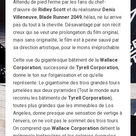
Attendu de pied ferme par les fans du chef-
d’œuvre de
Ridley Scott
et du réalisateur
Denis
Villeneuve
,
Blade Runner 2049
, hélas, ne lui arrive
pas du tout à la cheville. Désavantagé par son récit
creux qui se veut une prolongation du film original,
mais sans originalité, le film est à peine sauvé par
sa direction artistique, pour le moins irréprochable.
Cette vue du gigantesque bâtiment de la
Wallace
Corporation
, successeur de
Tyrell Corporation
,
donne le ton sur l’organisation et ce qu’elle
représente. Le gigantisme des trois grandes tours
jumelées aux deux pyramides (Tout le monde aura
reconnu les bâtiments de
Tyrell Corporation
),
toutes plus grandes que les immeubles de Los
Angeles, donne presque une sensation de vertige à
l’envers, on ne voit pas le sommet des trois tours.
On comprend que
Wallace Corporation
détient la
métropole tentaculaire et les colonies évoquées