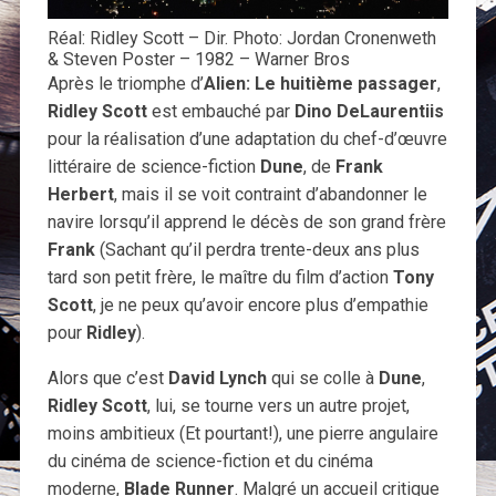
Réal: Ridley Scott – Dir. Photo: Jordan Cronenweth
& Steven Poster – 1982 – Warner Bros
Après le triomphe d’
Alien: Le huitième passager
,
Ridley Scott
est embauché par
Dino DeLaurentiis
pour la réalisation d’une adaptation du chef-d’œuvre
littéraire de science-fiction
Dune
, de
Frank
Herbert
, mais il se voit contraint d’abandonner le
navire lorsqu’il apprend le décès de son grand frère
Frank
(Sachant qu’il perdra trente-deux ans plus
tard son petit frère, le maître du film d’action
Tony
Scott
, je ne peux qu’avoir encore plus d’empathie
pour
Ridley
).
Alors que c’est
David Lynch
qui se colle à
Dune
,
Ridley Scott
, lui, se tourne vers un autre projet,
moins ambitieux (Et pourtant!), une pierre angulaire
du cinéma de science-fiction et du cinéma
moderne,
Blade Runner
. Malgré un accueil critique