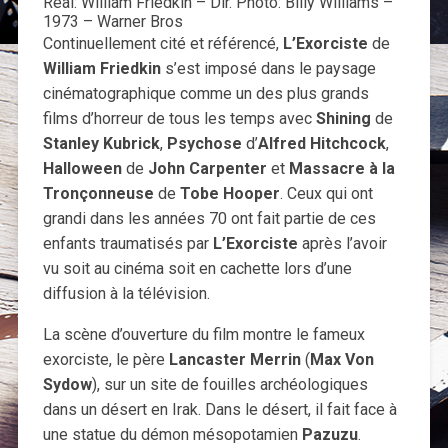
Réal: William Friedkin – Dir. Photo: Billy Williams –
1973 – Warner Bros
Continuellement cité et référencé,
L’Exorciste
de
William Friedkin
s’est imposé dans le paysage
cinématographique comme un des plus grands
films d’horreur de tous les temps avec
Shining
de
Stanley Kubrick
,
Psychose
d’
Alfred Hitchcock
,
Halloween
de
John Carpenter
et
Massacre à la
Tronçonneuse
de
Tobe Hooper
. Ceux qui ont
grandi dans les années 70 ont fait partie de ces
enfants traumatisés par
L’Exorciste
après l’avoir
vu soit au cinéma soit en cachette lors d’une
diffusion à la télévision.
La scène d’ouverture du film montre le fameux
exorciste, le père
Lancaster Merrin
(
Max Von
Sydow
), sur un site de fouilles archéologiques
dans un désert en Irak. Dans le désert, il fait face à
une statue du démon mésopotamien
Pazuzu
.