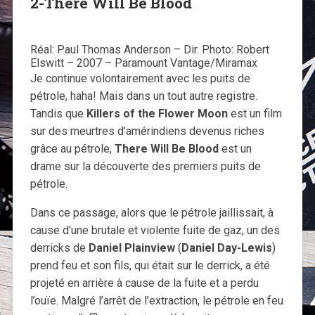
2-There Will Be Blood
Réal: Paul Thomas Anderson – Dir. Photo: Robert
Elswitt – 2007 – Paramount Vantage/Miramax
Je continue volontairement avec les puits de
pétrole, haha! Mais dans un tout autre registre.
Tandis que
Killers of the Flower Moon
est un film
sur des meurtres d’amérindiens devenus riches
grâce au pétrole,
There Will Be Blood
est un
drame sur la découverte des premiers puits de
pétrole.
Dans ce passage, alors que le pétrole jaillissait, à
cause d’une brutale et violente fuite de gaz, un des
derricks de
Daniel Plainview
(
Daniel Day-Lewis
)
prend feu et son fils, qui était sur le derrick, a été
projeté en arrière à cause de la fuite et a perdu
l’ouïe. Malgré l’arrêt de l’extraction, le pétrole en feu