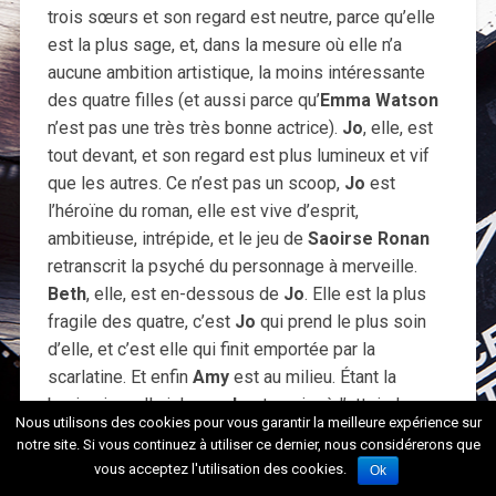
trois sœurs et son regard est neutre, parce qu’elle
est la plus sage, et, dans la mesure où elle n’a
aucune ambition artistique, la moins intéressante
des quatre filles (et aussi parce qu’
Emma Watson
n’est pas une très très bonne actrice).
Jo
, elle, est
tout devant, et son regard est plus lumineux et vif
que les autres. Ce n’est pas un scoop,
Jo
est
l’héroïne du roman, elle est vive d’esprit,
ambitieuse, intrépide, et le jeu de
Saoirse Ronan
retranscrit la psyché du personnage à merveille.
Beth
, elle, est en-dessous de
Jo
. Elle est la plus
fragile des quatre, c’est
Jo
qui prend le plus soin
d’elle, et c’est elle qui finit emportée par la
scarlatine. Et enfin
Amy
est au milieu. Étant la
benjamine, elle jalouse
Jo
et aspire à l’atteindre, ce
Nous utilisons des cookies pour vous garantir la meilleure expérience sur
qui explique qu’on la voie presque à hauteur de sa
notre site. Si vous continuez à utiliser ce dernier, nous considérerons que
grande sœur dans le cadre.
vous acceptez l'utilisation des cookies.
Ok