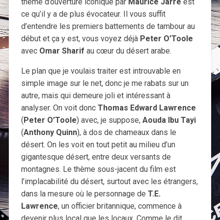
thème d’ouverture iconique par
Maurice Jarre
est
ce qu’il y a de plus évocateur. Il vous suffit
d’entendre les premiers battements de tambour au
début et ça y est, vous voyez déjà
Peter O’Toole
avec
Omar Sharif
au cœur du désert arabe.
Le plan que je voulais traiter est introuvable en
simple image sur le net, donc je me rabats sur un
autre, mais qui demeure joli et intéressant à
analyser. On voit donc
Thomas Edward Lawrence
(
Peter O’Toole
) avec, je suppose,
Aouda Ibu Tayi
(
Anthony Quinn
), à dos de chameaux dans le
désert. On les voit en tout petit au milieu d’un
gigantesque désert, entre deux versants de
montagnes. Le thème sous-jacent du film est
l’implacabilité du désert, surtout avec les étrangers,
dans la mesure où le personnage de
T.E.
Lawrence
, un officier britannique, commence à
devenir plus local que les locaux. Comme le dit