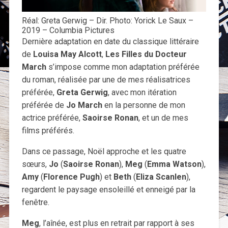
Réal: Greta Gerwig – Dir. Photo: Yorick Le Saux –
2019 – Columbia Pictures
Dernière adaptation en date du classique littéraire
de
Louisa May Alcott
,
Les Filles du Docteur
March
s’impose comme mon adaptation préférée
du roman, réalisée par une de mes réalisatrices
préférée,
Greta Gerwig
, avec mon itération
préférée de
Jo March
en la personne de mon
actrice préférée,
Saoirse Ronan
, et un de mes
films préférés.
Dans ce passage, Noël approche et les quatre
sœurs,
Jo
(
Saoirse Ronan
),
Meg
(
Emma Watson
),
Amy
(
Florence Pugh
) et
Beth
(
Eliza Scanlen
),
regardent le paysage ensoleillé et enneigé par la
fenêtre.
Meg
, l’aînée, est plus en retrait par rapport à ses