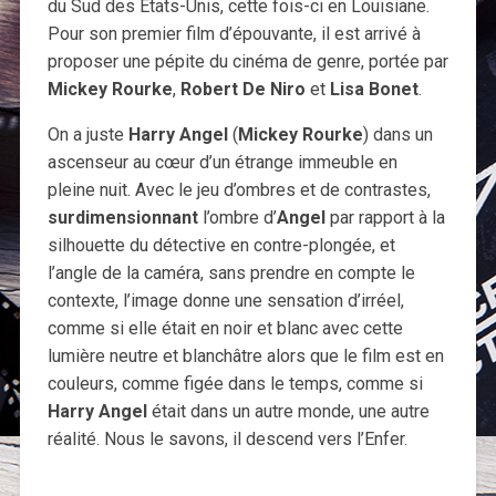
du Sud des États-Unis, cette fois-ci en Louisiane.
Pour son premier film d’épouvante, il est arrivé à
proposer une pépite du cinéma de genre, portée par
Mickey Rourke
,
Robert De Niro
et
Lisa Bonet
.
On a juste
Harry Angel
(
Mickey Rourke
) dans un
ascenseur au cœur d’un étrange immeuble en
pleine nuit. Avec le jeu d’ombres et de contrastes,
surdimensionnant
l’ombre d’
Angel
par rapport à la
silhouette du détective en contre-plongée, et
l’angle de la caméra, sans prendre en compte le
contexte, l’image donne une sensation d’irréel,
comme si elle était en noir et blanc avec cette
lumière neutre et blanchâtre alors que le film est en
couleurs, comme figée dans le temps, comme si
Harry Angel
était dans un autre monde, une autre
réalité. Nous le savons, il descend vers l’Enfer.