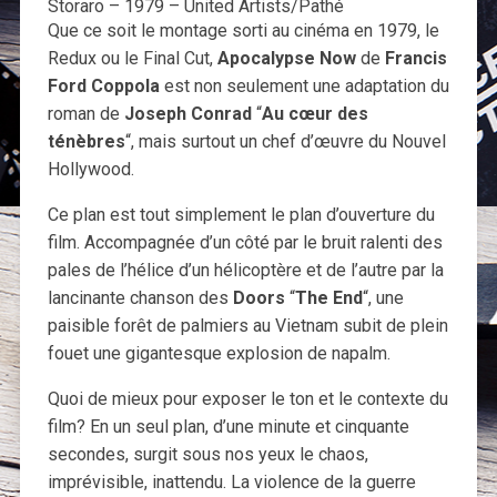
Storaro – 1979 – United Artists/Pathé
Que ce soit le montage sorti au cinéma en 1979, le
Redux ou le Final Cut,
Apocalypse Now
de
Francis
Ford Coppola
est non seulement une adaptation du
roman de
Joseph Conrad
“
Au cœur des
ténèbres
“, mais surtout un chef d’œuvre du Nouvel
Hollywood.
Ce plan est tout simplement le plan d’ouverture du
film. Accompagnée d’un côté par le bruit ralenti des
pales de l’hélice d’un hélicoptère et de l’autre par la
lancinante chanson des
Doors
“
The End
“, une
paisible forêt de palmiers au Vietnam subit de plein
fouet une gigantesque explosion de napalm.
Quoi de mieux pour exposer le ton et le contexte du
film? En un seul plan, d’une minute et cinquante
secondes, surgit sous nos yeux le chaos,
imprévisible, inattendu. La violence de la guerre