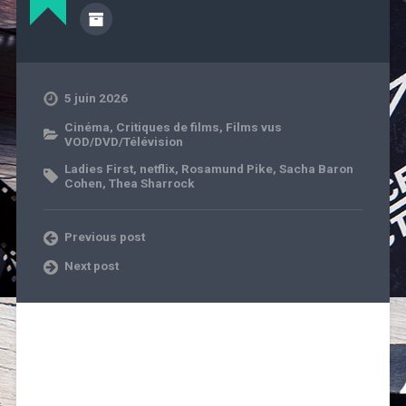
5 juin 2026
Cinéma
,
Critiques de films
,
Films vus
VOD/DVD/Télévision
Ladies First
,
netflix
,
Rosamund Pike
,
Sacha Baron
Cohen
,
Thea Sharrock
Previous post
Next post