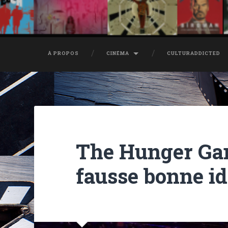
À PROPOS
CINÉMA
CULTURADDICTED
The Hunger Gam
fausse bonne idé