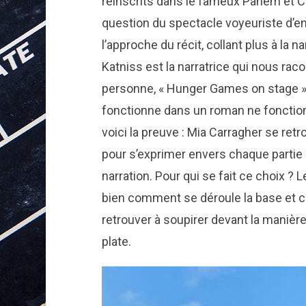
réinscrits dans le fameux Panem et C
question du spectacle voyeuriste d’e
l’approche du récit, collant plus à la n
Katniss est la narratrice qui nous raco
personne, « Hunger Games on stage » 
fonctionne dans un roman ne fonctio
voici la preuve : Mia Carragher se ret
pour s’exprimer envers chaque partie d
narration. Pour qui se fait ce choix ?
bien comment se déroule la base et ce
retrouver à soupirer devant la manièr
plate.