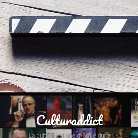
Culturaddict
La culture est une drogue dure