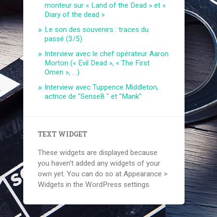
monteur sur « Land of the Dead » et «
Diary of the dead »
Le son des souvenirs : traces du
passé (3/5)
Interview avec le chef opérateur Aaron
Morton (« Evil Dead », « The First
Omen », …)
Interview avec Tuppence Middleton,
actrice de "Sense8 " et "Mank"
TEXT WIDGET
These widgets are displayed because
you haven't added any widgets of your
own yet. You can do so at Appearance >
Widgets in the WordPress settings.