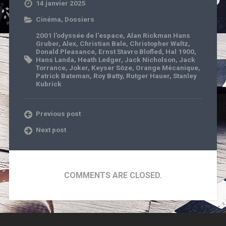
14 janvier 2025
Cinéma
,
Dossiers
2001 l'odyssée de l'espace
,
Alan Rickman Hans
Gruber
,
Alex
,
Christian Bale
,
Christopher Waltz
,
Donald Pleasance
,
Ernst Stavro Blofled
,
Hal 1900
,
Hans Landa
,
Heath Ledger
,
Jack Nicholson
,
Jack
Torrance
,
Joker
,
Keyser Söze
,
Orange Mécanique
,
Patrick Bateman
,
Roy Batty
,
Rutger Hauer
,
Stanley
Kubrick
Previous post
Next post
COMMENTS ARE CLOSED.