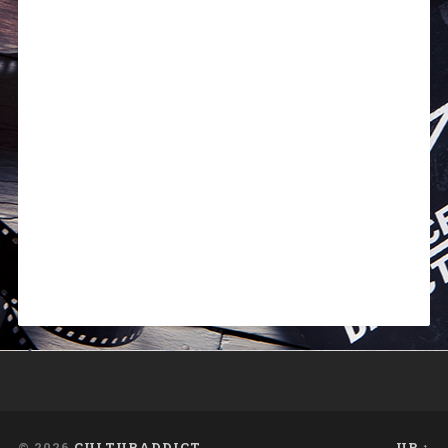
© 2026
CULTURADDICT
UP ↑