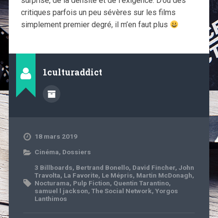
surprise, de la densité et de l’exigence. D’où des
critiques parfois un peu sévères sur les films
simplement premier degré, il m’en faut plus
1culturaddict
18 mars 2019
Cinéma
,
Dossiers
3 Billboards
,
Bertrand Bonello
,
David Fincher
,
John
Travolta
,
La Favorite
,
Le Mépris
,
Martin McDonagh
,
Nocturama
,
Pulp Fiction
,
Quentin Tarantino
,
samuel l jackson
,
The Social Network
,
Yorgos
Lanthimos