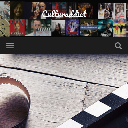
Culturaddict
La culture est une drogue dure