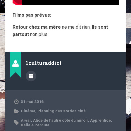
Films pas prévus:
Retour chez ma mère
ne me dit rien,
Ils sont
partout
non plus.
1culturaddict
31 mai 2016
Cinéma
,
Planning des sorties ciné
A war
,
Alice de l'autre côté du miroir
,
Apprentice
,
Bella e Perduta