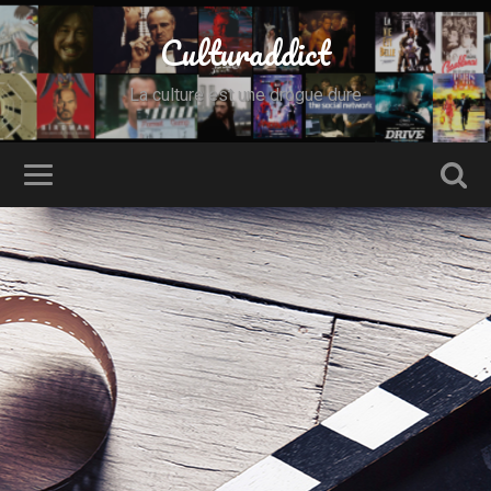
Culturaddict
La culture est une drogue dure