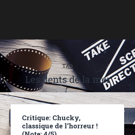
TAG
Les dents de la mer
Critique: Chucky,
classique de l’horreur !
(Note: 4/5)