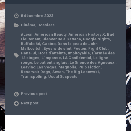
8 décembre 2023
Cinéma
,
Dossiers
#Léon
,
American Beauty
,
American History X
,
Bad
Lieutenant
,
Bienvenue à Gattaca
,
Boogie Nights
,
Buffalo 66
,
Casino
,
Dans la peau de John
Malkovitch
,
Eyes wide shut
,
Festen
,
Fight Club
,
Hana-Bi
,
Hors d'atteinte
,
Impitoyable
,
L'armée des
12 singes
,
L'impasse
,
LA Confidential
,
La ligne
rouge
,
Le patient anglais
,
Le Silence des Agneaux.
,
Leaving Las Vegas
,
Magnolia
,
Pulp Fiction
,
Reservoir Dogs
,
Seven
,
The Big Lebowski
,
Trainspotting
,
Usual Suspects
Previous post
Next post