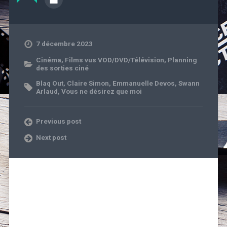
7 décembre 2023
Cinéma
,
Films vus VOD/DVD/Télévision
,
Planning
des sorties ciné
Blaq Out
,
Claire Simon
,
Emmanuelle Devos
,
Swann
Arlaud
,
Vous ne désirez que moi
Previous post
Next post