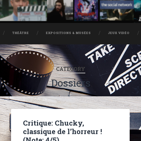
THÉÂTRE
EXPOSITIONS & MUSÉES
JEUX VIDÉO
CATEGORY
Dossiers
Critique: Chucky,
classique de l’horreur !
(Note: 4/5)