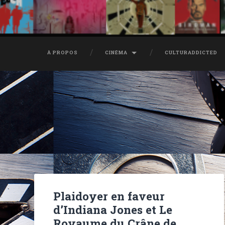
À PROPOS
CINÉMA
CULTURADDICTED
Plaidoyer en faveur
d’Indiana Jones et Le
Royaume du Crâne de