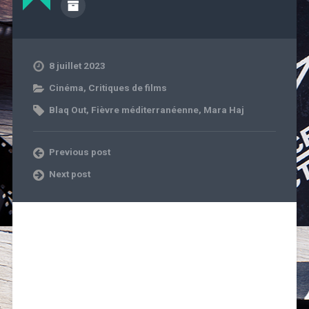
8 juillet 2023
Cinéma
,
Critiques de films
Blaq Out
,
Fièvre méditerranéenne
,
Mara Haj
Previous post
Next post