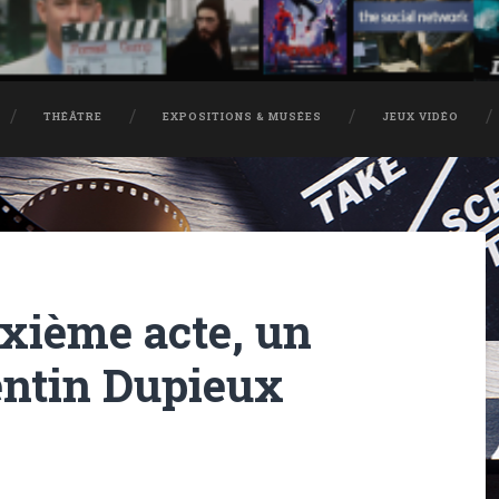
THÉÂTRE
EXPOSITIONS & MUSÉES
JEUX VIDÉO
uxième acte, un
entin Dupieux