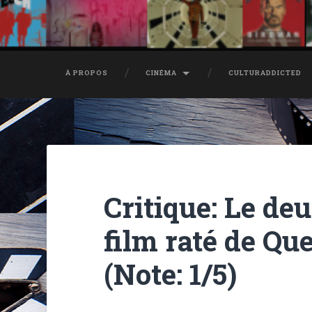
À PROPOS
CINÉMA
CULTURADDICTED
Critique: Le de
film raté de Qu
(Note: 1/5)