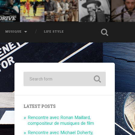
MUSIQUE
LIFE STYLE
LATEST POSTS
Rencontre avec Ronan Maillard,
compositeur de musiques de film
Rencontre avec Michael Doherty,