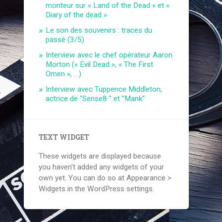
monteur sur « Land of the Dead » et «
Diary of the dead »
Le son des souvenirs : traces du
passé (3/5)
Interview avec le chef opérateur Aaron
Morton (« Evil Dead », « The First
Omen », …)
Interview avec Tuppence Middleton,
actrice de "Sense8 " et "Mank"
TEXT WIDGET
These widgets are displayed because
you haven't added any widgets of your
own yet. You can do so at Appearance >
Widgets in the WordPress settings.