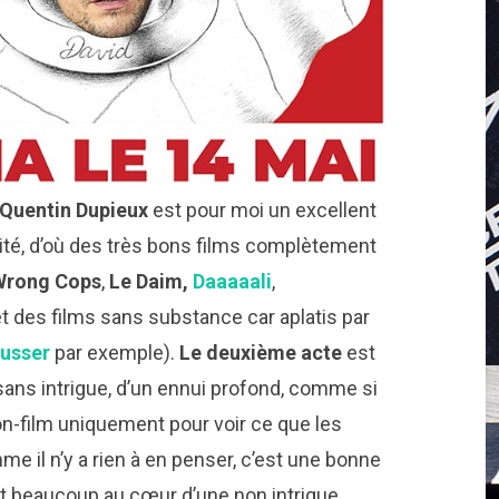
Quentin Dupieux
est pour moi un excellent
cilité, d’où des très bons films complètement
Wrong Cops
,
Le Daim,
Daaaaali
,
 des films sans substance car aplatis par
ousser
par exemple).
Le deuxième acte
est
ans intrigue, d’un ennui profond, comme si
 non-film uniquement pour voir ce que les
me il n’y a rien à en penser, c’est une bonne
nt beaucoup au cœur d’une non intrigue