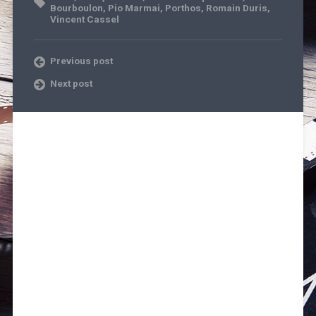
Bourboulon
,
Pio Marmai
,
Porthos
,
Romain Duris
,
Vincent Cassel
Previous post
Next post