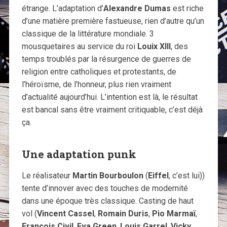
étrange. L’adaptation d’
Alexandre Dumas
est riche
d’une matière première fastueuse, rien d’autre qu’un
classique de la littérature mondiale. 3
mousquetaires au service du roi
Louix XIII
, des
temps troublés par la résurgence de guerres de
religion entre catholiques et protestants, de
l’héroïsme, de l’honneur, plus rien vraiment
d’actualité aujourd’hui. L’intention est là, le résultat
est bancal sans être vraiment critiquable, c’est déjà
ça.
Une adaptation punk
Le réalisateur
Martin Bourboulon
(
Eiffel
, c’est lui))
tente d’innover avec des touches de modernité
dans une époque très classique. Casting de haut
vol (
Vincent Cassel
,
Romain Duris
,
Pio Marmaï
,
François Civil
,
Eva Green
,
Louis Garrel
,
Vicky