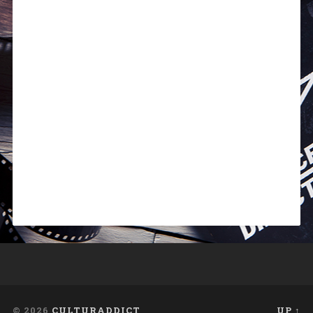
© 2026
CULTURADDICT
UP ↑