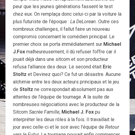
peur que les jeunes générations fassent le test
chez eux. On remplaça donc celui-ci par la voiture la
plus futuriste de l’époque :
La DeLorean.
Outre ces
nombreux challenges, il fallut faire un nouveau
compromis concernant le comédien principal. Le
premier choix se porta immédiatement sur
Michael
J.Fox
malheureusement, il dû refuser l’offre car il
jouait déjà dans une sitcom et son producteur
refusa l’alliance des deux. Le second était
Eric
Stoltz
et Devinez quoi? Ce fut un désastre. Aucune
alchimie entre les deux acteurs principaux et le jeu
de
Stoltz
ne correspondait absolument pas aux
attentes de l’équipe de tournage. A la suite de
nombreuses négociations avec le producteur de la
Sitcom
Sacrée Famille
,
Michael J. Fox
pu
interpréter les deux rôles à la fois. Il travaillait le
jour avec celle-ci et le soir avec l’équipe de
Retour
vers le Futur
. Le tournage pouvait enfin commencer.