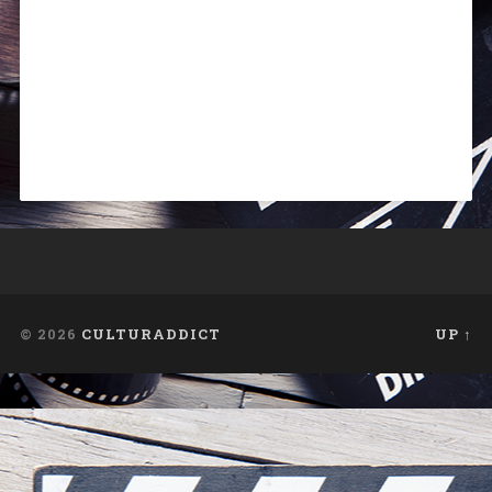
© 2026
CULTURADDICT
UP ↑