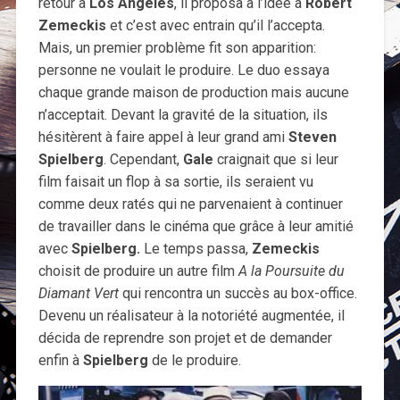
retour à
Los Angeles
, il proposa à l’idée à
Robert
Zemeckis
et c’est avec entrain qu’il l’accepta.
Mais, un premier problème fit son apparition:
personne ne voulait le produire. Le duo essaya
chaque grande maison de production mais aucune
n’acceptait. Devant la gravité de la situation, ils
hésitèrent à faire appel à leur grand ami
Steven
Spielberg
. Cependant,
Gale
craignait que si leur
film faisait un flop à sa sortie, ils seraient vu
comme deux ratés qui ne parvenaient à continuer
de travailler dans le cinéma que grâce à leur amitié
avec
Spielberg.
Le temps passa,
Zemeckis
choisit de produire un autre film
A la Poursuite du
Diamant Vert
qui rencontra un succès au box-office.
Devenu un réalisateur à la notoriété augmentée, il
décida de reprendre son projet et de demander
enfin à
Spielberg
de le produire.