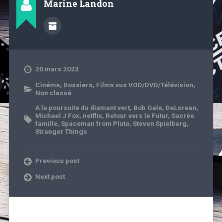
Marine Landon
20 mars 2023
Cinéma
,
Dossiers
,
Films vus VOD/DVD/Télévision
,
Non classé
A la poursuite du diamant vert
,
Bob Gale
,
DeLorean
,
Michael J Fox
,
netflix
,
Retour vers le Futur
,
Sacrée
famille
,
Spaceman from Pluto
,
Steven Spielberg
,
Stranger Things
Previous post
Next post