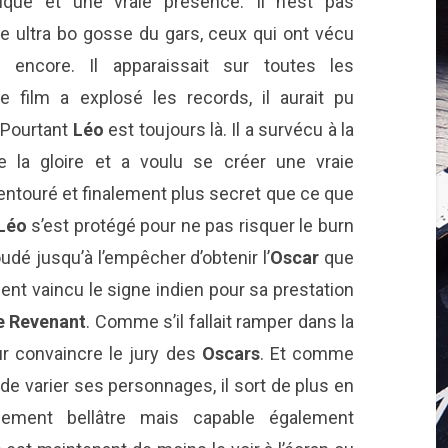
ique et une vraie présence. Il n’est pas
re ultra bo gosse du gars, ceux qui ont vécu
encore. Il apparaissait sur toutes les
e film a explosé les records, il aurait pu
. Pourtant
Léo
est toujours là. Il a survécu à la
de la gloire et a voulu se créer une vraie
entouré et finalement plus secret que ce que
Léo
s’est protégé pour ne pas risquer le burn
dé jusqu’à l’empêcher d’obtenir l’
Oscar
que
ement vaincu le signe indien pour sa prestation
e Revenant
. Comme s’il fallait ramper dans la
ur convaincre le jury des
Oscars
. Et comme
 varier ses personnages, il sort de plus en
ement bellâtre mais capable également