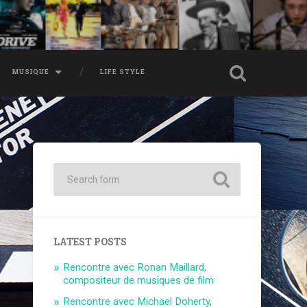
MUSIQUE
LIFE STYLE
LATEST POSTS
Rencontre avec Ronan Maillard,
compositeur de musiques de film
Rencontre avec Michael Doherty,