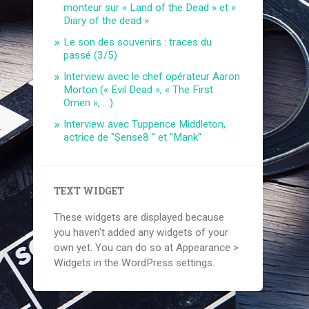
monteur sur « Land of the Dead » et «
Diary of the dead »
Le son des souvenirs : traces du
passé (3/5)
Interview avec le chef opérateur Aaron
Morton (« Evil Dead », « The First
Omen », …)
Interview avec Tuppence Middleton,
actrice de "Sense8 " et "Mank"
TEXT WIDGET
These widgets are displayed because
you haven't added any widgets of your
own yet. You can do so at Appearance >
Widgets in the WordPress settings.