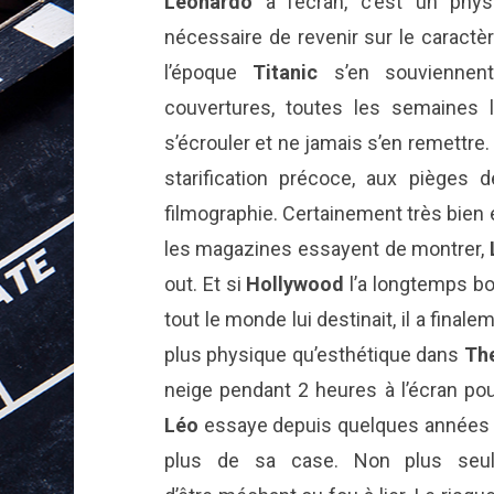
Léonardo
à l’écran, c’est un phys
nécessaire de revenir sur le caractè
l’époque
Titanic
s’en souviennent 
couvertures, toutes les semaines l
s’écrouler et ne jamais s’en remettre
starification précoce, aux pièges 
filmographie. Certainement très bien 
les magazines essayent de montrer,
out. Et si
Hollywood
l’a longtemps bou
tout le monde lui destinait, il a final
plus physique qu’esthétique dans
Th
neige pendant 2 heures à l’écran po
Léo
essaye depuis quelques années de
plus de sa case. Non plus seul