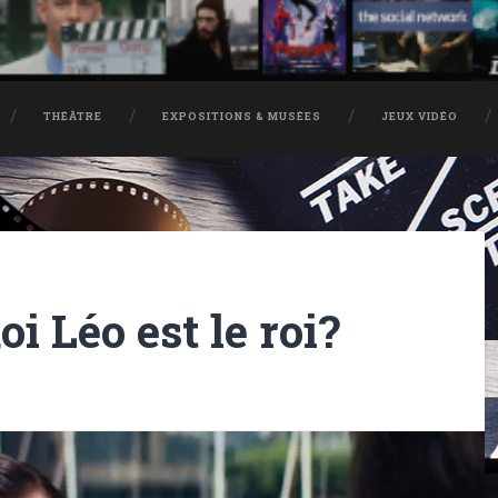
THÉÂTRE
EXPOSITIONS & MUSÉES
JEUX VIDÉO
i Léo est le roi?