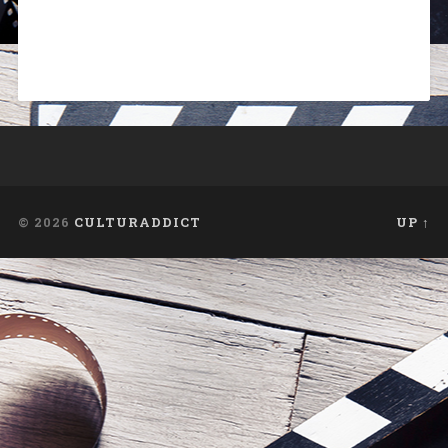
© 2026
CULTURADDICT
UP ↑