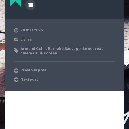
29 mai 2026
Livres
Armand Colin
,
Barnabé Sauvage
,
Le nouveau
cinéma sud-coréen
Previous post
Next post