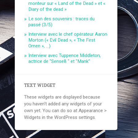
monteur sur « Land of the Dead » et «
Diary of the dead »
Le son des souvenirs : traces du
passé (3/5)
Interview avec le chef opérateur Aaron
Morton (« Evil Dead », « The First
Omen », …)
Interview avec Tuppence Middleton,
actrice de "Sense8 " et "Mank"
TEXT WIDGET
These widgets are displayed because
you haven't added any widgets of your
own yet. You can do so at Appearance >
Widgets in the WordPress settings.