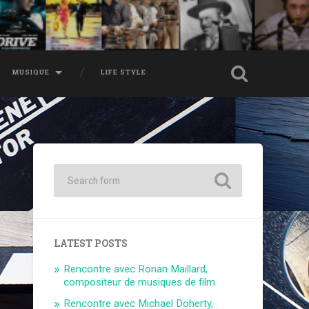
MUSIQUE
LIFE STYLE
LATEST POSTS
Rencontre avec Ronan Maillard,
compositeur de musiques de film
Rencontre avec Michael Doherty,