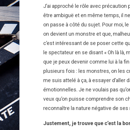
J’ai approché le rôle avec précaution 
être ambiguë et en même temps, il ne f
on passe à côté du sujet. Pour moi, l
on devient un monstre et que, malheur
c’est intéressant de se poser cette q
le spectateur en se disant « Oh là là, 
que je peux devenir comme lui à la fi
plusieurs fois : les monstres, on les cr
me suis attelé à ça, à essayer d’aller
émotionnelles. Je ne voulais pas qu’on 
veux qu’on puisse comprendre son che
reconnaître la nature négative de ses
Justement, je trouve que c’est la bo