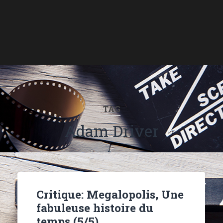
TAG
Adam Driver
Critique: Megalopolis, Une
fabuleuse histoire du
temps (5/5)