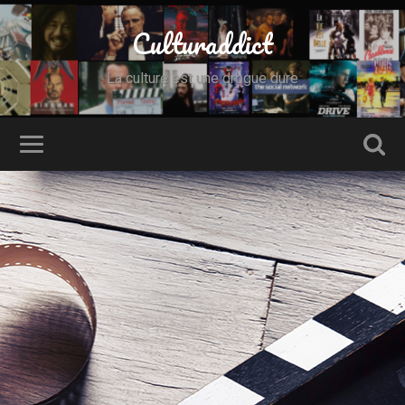
Culturaddict
La culture est une drogue dure