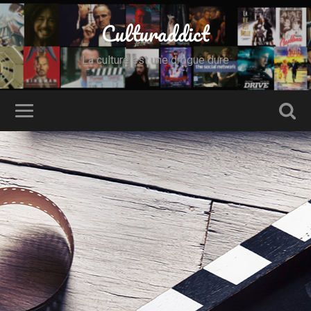
Culturaddict
La culture est une drogue dure