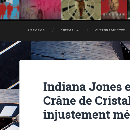
À PROPOS
CINÉMA
CULTURADDICTED
Indiana Jones 
Crâne de Crista
injustement mép