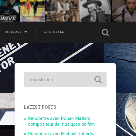
MUSIQUE
LIFE STYLE
LATEST POSTS
Rencontre avec Ronan Maillard,
compositeur de musiques de film
Rencontre avec Michael Doherty,