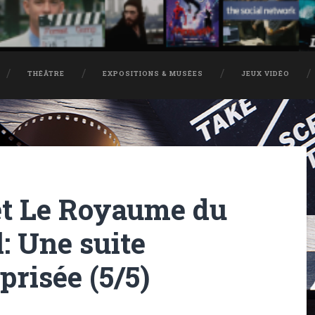
THÉÂTRE
EXPOSITIONS & MUSÉES
JEUX VIDÉO
et Le Royaume du
l: Une suite
risée (5/5)