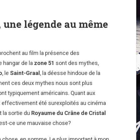
s, une légende au même
rochent au film la présence des
e hangar de la
zone 51
sont des mythes,
o
, le
Saint-Graal
, la déesse hindoue de la
ment ces deux mythes nous sont plus
sont typiquement américains. Quant aux
t effectivement été surexploités au cinéma
 la sortie du
Royaume du Crâne de Cristal
s est-ce une mauvaise chose?
e chose, en somme. Le plus important à mon