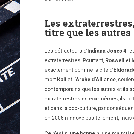
Les extraterrestre
titre que les autres
Les détracteurs d’
Indiana Jones 4
rep
extraterrestres. Pourtant,
Roswell
et l
exactement comme la cité d’
Eldorad
mort
Kali
et l’
Arche d’Alliance
, seule
contemporains que les autres et ils 
extraterrestres en eux-mêmes, ils on
et dans la pop-culture, par conséquent
en 2008 n’innove pas tellement, mai
Ce n’est ni une bonne ni une mauvais