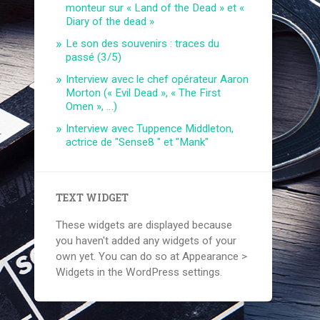
monteur sur « Land of the Dead » et «
Diary of the dead »
Le son des souvenirs : traces du
passé (3/5)
Interview avec le chef opérateur Aaron
Morton (« Evil Dead », « The First
Omen », …)
Interview avec Tuppence Middleton,
actrice de "Sense8 " et "Mank"
TEXT WIDGET
These widgets are displayed because
you haven't added any widgets of your
own yet. You can do so at Appearance >
Widgets in the WordPress settings.