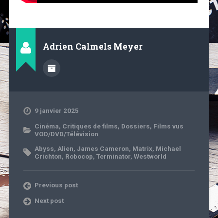
Adrien Calmels Meyer
9 janvier 2025
Cinéma
,
Critiques de films
,
Dossiers
,
Films vus
VOD/DVD/Télévision
Abyss
,
Alien
,
James Cameron
,
Matrix
,
Michael
Crichton
,
Robocop
,
Terminator
,
Westworld
Previous post
Next post