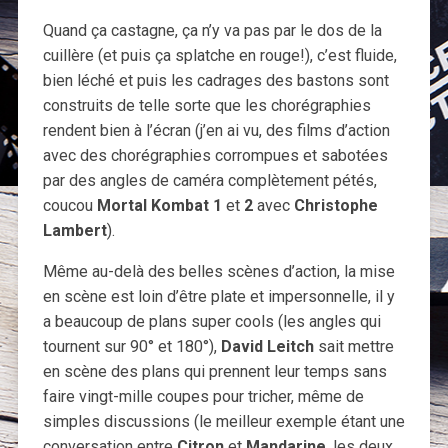
Quand ça castagne, ça n’y va pas par le dos de la
cuillère (et puis ça splatche en rouge!), c’est fluide,
bien léché et puis les cadrages des bastons sont
construits de telle sorte que les chorégraphies
rendent bien à l’écran (j’en ai vu, des films d’action
avec des chorégraphies corrompues et sabotées
par des angles de caméra complètement pétés,
coucou
Mortal Kombat 1
et
2
avec
Christophe
Lambert
).
Même au-delà des belles scènes d’action, la mise
en scène est loin d’être plate et impersonnelle, il y
a beaucoup de plans super cools (les angles qui
tournent sur 90° et 180°),
David Leitch
sait mettre
en scène des plans qui prennent leur temps sans
faire vingt-mille coupes pour tricher, même de
simples discussions (le meilleur exemple étant une
conversation entre
Citron
et
Mandarine
, les deux