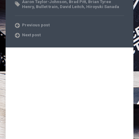
Aaron Taylor-Johnson
,
Brad Pitt
,
Brian Tyree
Henry
,
Bullet train
,
David Leitch
,
Hiroyuki Sanada
Previous post
Next post