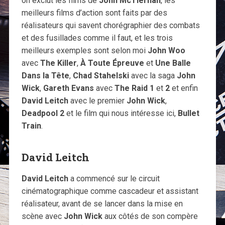
on exclut les films de
John McTiernan
, les
meilleurs films d’action sont faits par des
réalisateurs qui savent chorégraphier des combats
et des fusillades comme il faut, et les trois
meilleurs exemples sont selon moi
John Woo
avec
The Killer
,
À Toute Épreuve
et
Une Balle
Dans la Tête
,
Chad Stahelski
avec la saga
John
Wick
,
Gareth Evans
avec
The Raid 1
et
2
et enfin
David Leitch
avec le premier
John Wick
,
Deadpool 2
et le film qui nous intéresse ici,
Bullet
Train
.
David Leitch
David Leitch
a commencé sur le circuit
cinématographique comme cascadeur et assistant
réalisateur, avant de se lancer dans la mise en
scène avec
John Wick
aux côtés de son compère