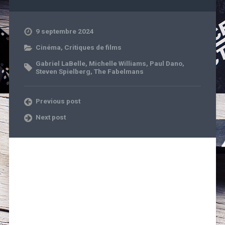
9 septembre 2024
Cinéma
,
Critiques de films
Gabriel LaBelle
,
Michelle Williams
,
Paul Dano
,
Steven Spielberg
,
The Fabelmans
Previous post
Next post