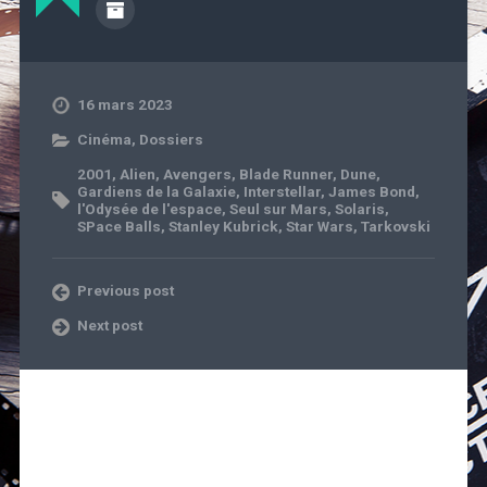
16 mars 2023
Cinéma
,
Dossiers
2001
,
Alien
,
Avengers
,
Blade Runner
,
Dune
,
Gardiens de la Galaxie
,
Interstellar
,
James Bond
,
l'Odysée de l'espace
,
Seul sur Mars
,
Solaris
,
SPace Balls
,
Stanley Kubrick
,
Star Wars
,
Tarkovski
Previous post
Next post