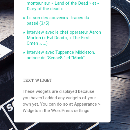
monteur sur « Land of the Dead » et «
Diary of the dead »
Le son des souvenirs : traces du
passé (3/5)
Interview avec le chef opérateur Aaron
Morton (« Evil Dead », « The First
Omen », …)
Interview avec Tuppence Middleton,
actrice de "Sense8 " et "Mank"
TEXT WIDGET
These widgets are displayed because
you haven't added any widgets of your
own yet. You can do so at Appearance >
Widgets in the WordPress settings.