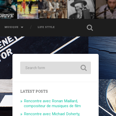
MUSIQUE
LIFE STYLE
LATEST POSTS
Rencontre avec Ronan Maillard,
compositeur de musiques de film
Rencontre avec Michael Doherty,