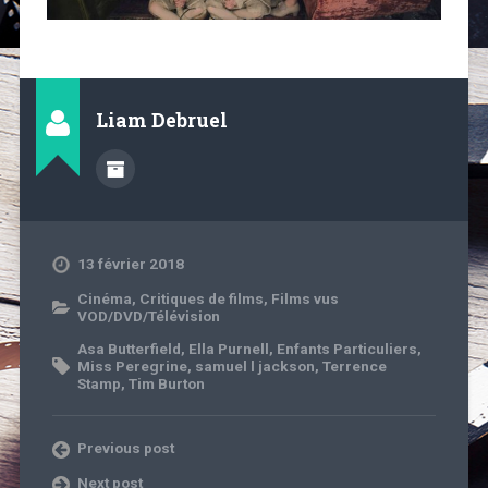
Liam Debruel
13 février 2018
Cinéma
,
Critiques de films
,
Films vus
VOD/DVD/Télévision
Asa Butterfield
,
Ella Purnell
,
Enfants Particuliers
,
Miss Peregrine
,
samuel l jackson
,
Terrence
Stamp
,
Tim Burton
Previous post
Next post