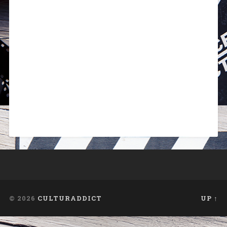
© 2026
CULTURADDICT
UP ↑