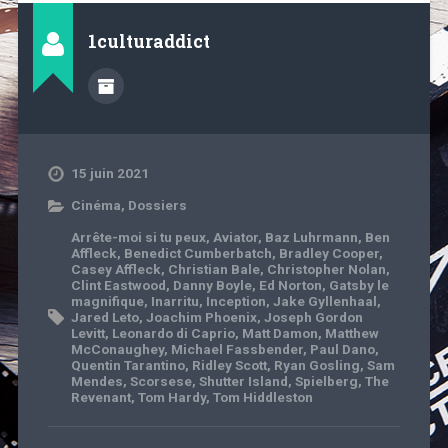
1culturaddict
15 juin 2021
Cinéma
,
Dossiers
Arrête-moi si tu peux
,
Aviator
,
Baz Luhrmann
,
Ben
Affleck
,
Benedict Cumberbatch
,
Bradley Cooper
,
Casey Affleck
,
Christian Bale
,
Christopher Nolan
,
Clint Eastwood
,
Danny Boyle
,
Ed Norton
,
Gatsby le
magnifique
,
Inarritu
,
Inception
,
Jake Gyllenhaal
,
Jared Leto
,
Joachim Phoenix
,
Joseph Gordon
Levitt
,
Leonardo di Caprio
,
Matt Damon
,
Matthew
McConaughey
,
Michael Fassbender
,
Paul Dano
,
Quentin Tarantino
,
Ridley Scott
,
Ryan Gosling
,
Sam
Mendes
,
Scorsese
,
Shutter Island
,
Spielberg
,
The
Revenant
,
Tom Hardy
,
Tom Hiddleston