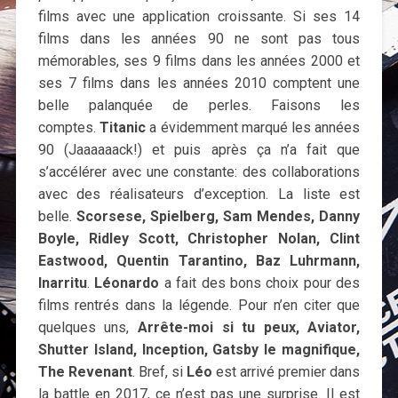
films avec une application croissante. Si ses 14
films dans les années 90 ne sont pas tous
mémorables, ses 9 films dans les années 2000 et
ses 7 films dans les années 2010 comptent une
belle palanquée de perles. Faisons les
comptes.
Titanic
a évidemment marqué les années
90 (Jaaaaaack!) et puis après ça n’a fait que
s’accélérer avec une constante: des collaborations
avec des réalisateurs d’exception. La liste est
belle.
Scorsese, Spielberg, Sam Mendes, Danny
Boyle, Ridley Scott, Christopher Nolan, Clint
Eastwood, Quentin Tarantino, Baz Luhrmann,
Inarritu
.
Léonardo
a fait des bons choix pour des
films rentrés dans la légende. Pour n’en citer que
quelques uns,
Arrête-moi si tu peux, Aviator,
Shutter Island, Inception, Gatsby le magnifique,
The Revenant
. Bref, si
Léo
est arrivé premier dans
la battle en 2017, ce n’est pas une surprise. Il est