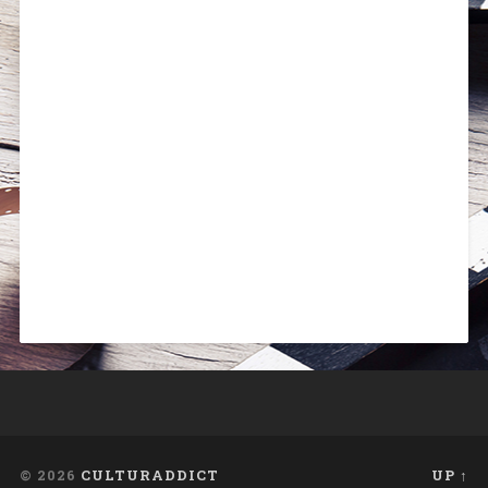
© 2026
CULTURADDICT
UP ↑