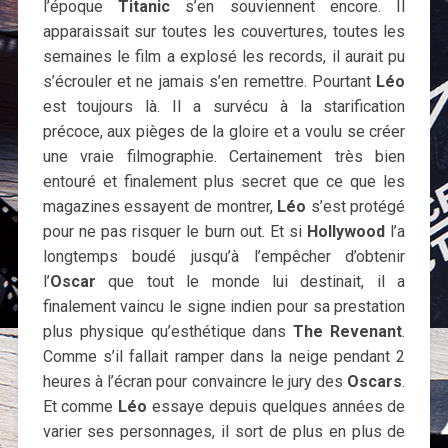
l’époque
Titanic
s’en souviennent encore. Il
apparaissait sur toutes les couvertures, toutes les
semaines le film a explosé les records, il aurait pu
s’écrouler et ne jamais s’en remettre. Pourtant
Léo
est toujours là. Il a survécu à la starification
précoce, aux pièges de la gloire et a voulu se créer
une vraie filmographie. Certainement très bien
entouré et finalement plus secret que ce que les
magazines essayent de montrer,
Léo
s’est protégé
pour ne pas risquer le burn out. Et si
Hollywood
l’a
longtemps boudé jusqu’à l’empêcher d’obtenir
l’
Oscar
que tout le monde lui destinait, il a
finalement vaincu le signe indien pour sa prestation
plus physique qu’esthétique dans
The Revenant
.
Comme s’il fallait ramper dans la neige pendant 2
heures à l’écran pour convaincre le jury des
Oscars
.
Et comme
Léo
essaye depuis quelques années de
varier ses personnages, il sort de plus en plus de