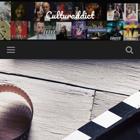
Culturaddict
La culture est une drogue dure